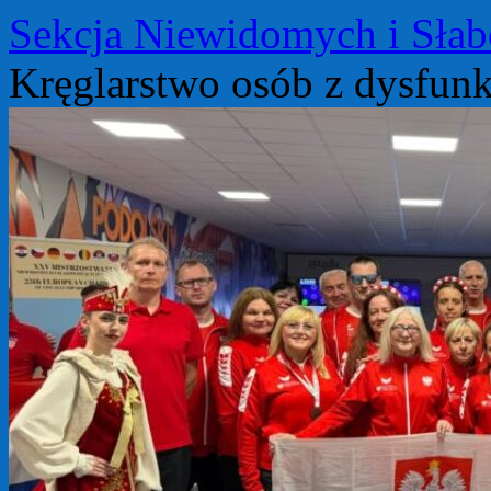
Przejdź
Sekcja Niewidomych i Sła
do
treści
Kręglarstwo osób z dysfun