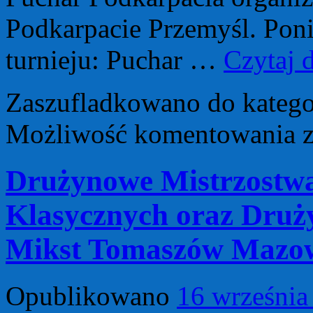
Podkarpacie Przemyśl. Poni
turnieju: Puchar …
Czytaj 
Zaszufladkowano do katego
D
Możliwość komentowania
Mi
Po
20
Drużynowe Mistrzostwa
w
bo
za
Klasycznych oraz Druż
Mikst Tomaszów Mazowi
Opublikowano
16 września