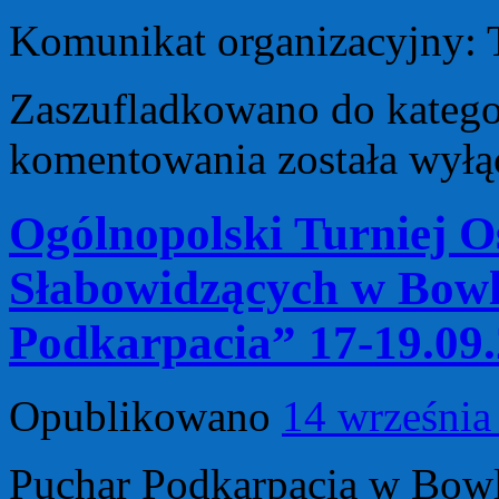
Komunikat organizacyjny
Zaszufladkowano do katego
Drużynowe
komentowania
została wył
Mistrzostwa
Polski
w
Ogólnopolski Turniej 
Kręglach
Klasycznych
oraz
Słabowidzących w Bowl
Drużynowe
Mistrzostwa
Polski
Podkarpacia” 17-19.09.
Mikst
Tomaszów
Mazowiecki
Opublikowano
14 września
16
-17.
10.
2015
Puchar Podkarpacia w Bow