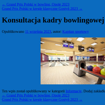
←
Grand Prix Polski w bowling, Opole 2023
Grand Prix Polski w kręgle klasyczne Gostyń 2023
→
Konsultacja kadry bowlingowej
Opublikowano
11 września 2023
,
autor:
Kapitan sportowy
Ten wpis został opublikowany w kategorii
Informacje
. Dodaj zakład
←
Grand Prix Polski w bowling, Opole 2023
Grand Prix Polski w kręgle klasyczne Gostyń 2023
→