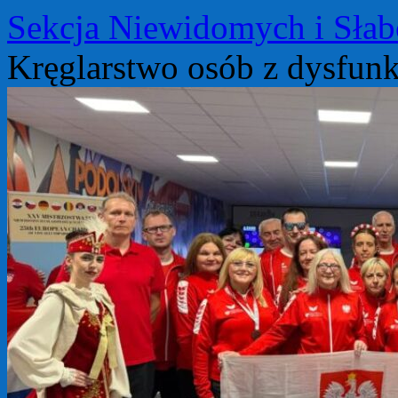
Przejdź
Sekcja Niewidomych i Sła
do
treści
Kręglarstwo osób z dysfun