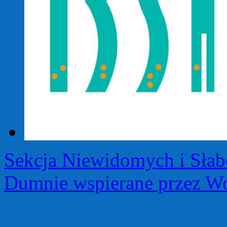
Sekcja Niewidomych i Sła
Dumnie wspierane przez Wo